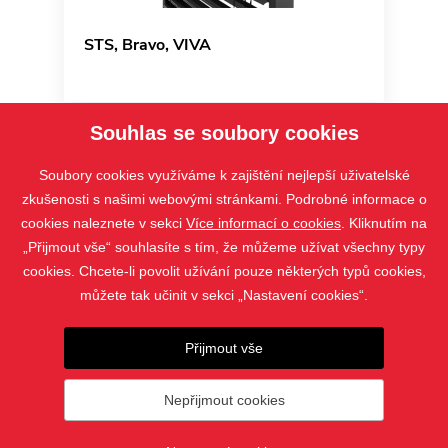
STS, Bravo, VIVA
Souhlas se soubory cookies
Soubory cookies využíváme k zajištění nejlepší uživatelské
zkušenosti s našimi webovými stránkami. Podrobné informace o
cookies naleznete v sekci
Více informací o cookies
. Kliknutím na
„Přijmout vše“ souhlasíte s tím, že můžeme užívat všechny typy
cookies. Chcete-li povolit užívání pouze některých typů cookies,
můžete tak učinit v sekci „Nastavení cookies“.
PRODUKTY
Přijmout vše
KONTAKT
Nepřijmout cookies
© 2019 - 2026 ISOTRA PRO s.r.o. |
Nastavení cookies