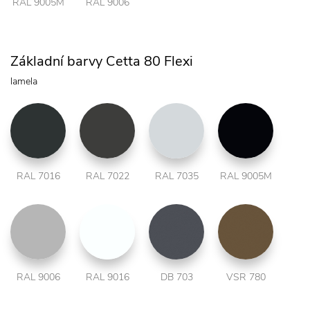
RAL 9005M
RAL 9006
Základní barvy Cetta 80 Flexi
lamela
RAL 7016
RAL 7022
RAL 7035
RAL 9005M
RAL 9006
RAL 9016
DB 703
VSR 780