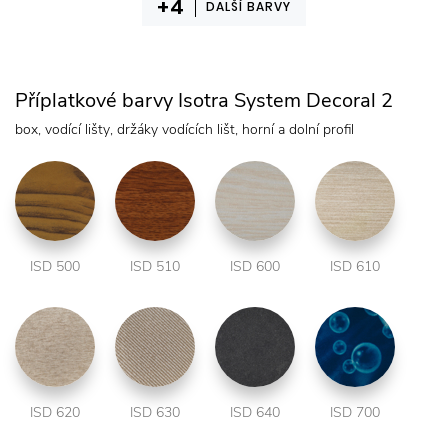
DALŠÍ BARVY
Příplatkové barvy Isotra System Decoral 2
box, vodící lišty, držáky vodících lišt, horní a dolní profil
ISD 500
ISD 510
ISD 600
ISD 610
ISD 620
ISD 630
ISD 640
ISD 700