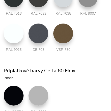
RAL 7016
RAL 7022
RAL 7035
RAL 9007
RAL 9016
DB 703
VSR 780
Příplatkové barvy Cetta 60 Flexi
lamela