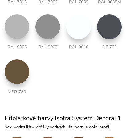
RAL 7016
RAL 7022
RAL 7035
RAL 9005M
RAL 9005
RAL 9007
RAL 9016
DB 703
VSR 780
Příplatkové barvy Isotra System Decoral 1
box, vodící lišty, držáky vodících lišt, horní a dolní profil