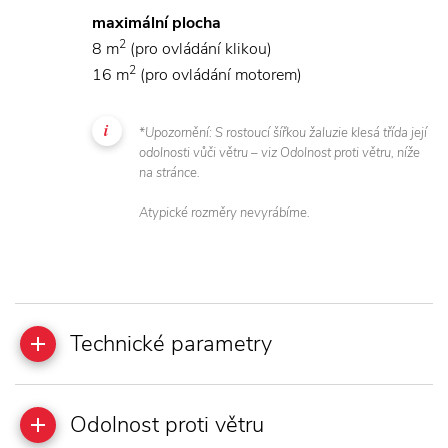
maximální plocha
2
8 m
(pro ovládání klikou)
2
16 m
(pro ovládání motorem)
*Upozornění: S rostoucí šířkou žaluzie klesá třída její
odolnosti vůči větru – viz Odolnost proti větru, níže
na stránce.
Atypické rozměry nevyrábíme.
Technické parametry
Odolnost proti větru