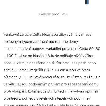
Galerie produktu
Venkovní žaluzie Cetta Flexi jsou díky svému vzhledu
oblíbeným typem zastínění pro rodinné domy
a administrativní budovy. Variabilní provedení Cetta 60, 80
a 100 Flexi se od klasické žaluzie odlišuje nižší výškou
nábalu, které je dosaženo použitím lamel bez podélného
záhybu. Lamely mají šíři 6, 8 a 10 cm a jsou ve tvaru
písmene „C“. Hliníkové vodící lišty zajišťují stabilitu žaluzie
ve větru a jsou podpůrným prvkem pro zabezpečení domu
proti vloupání. Exteriérová stínicí technika vytváří optimální
prostředí z pohledu světelných i tepelných podmínek
a je významnou součástí stavby z hlediska úspory energie.