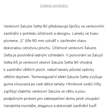
Galerie produktu
Venkovní žaluzie Setta 90 představuje špičku ve venkovním
zastínění z pohledu účelnosti a designu. Lamely ve tvaru
písmene „S“ šíře 90 mm vytváří v zavřeném stavu
dokonalou celistvou plochu. Účelnost venkovní žaluzie
Setta je posilněná ladným vzhledem. V porovnání se žaluzií
Setta 65 je venkovní okenní žaluzie Setta 90 vhodná
k zastínění větších ploch, neboť lamely působí opticky
větším dojmem. Termoregulační efekt žaluzie Setta zvyšuje
guma vlisovaná po celé délce lamely. Hliníkové vodící lišty
zajišťují stabilitu venkovní žaluzie ve větru a jsou
podpůrným prvkem pro zabezpečení domu proti vloupání.
Variabilita montáže, elegance a dokonalé zastínění tvoří