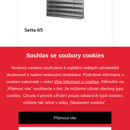
Setta 65
Souhlas se soubory cookies
Soubory cookies využíváme k zajištění nejlepší uživatelské
zkušenosti s našimi webovými stránkami. Podrobné informace o
cookies naleznete v sekci
Více informací o cookies
. Kliknutím na
„Přijmout vše“ souhlasíte s tím, že můžeme užívat všechny typy
cookies. Chcete-li povolit užívání pouze některých typů cookies,
můžete tak učinit v sekci „Nastavení cookies“.
PRODUKTY
Přijmout vše
KONTAKT