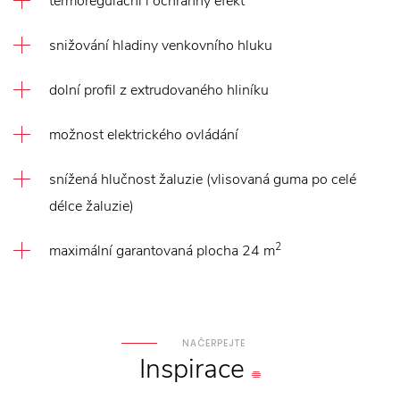
termoregulační i ochranný efekt
snižování hladiny venkovního hluku
dolní profil z extrudovaného hliníku
možnost elektrického ovládání
snížená hlučnost žaluzie (vlisovaná guma po celé
délce žaluzie)
2
maximální garantovaná plocha 24 m
NAČERPEJTE
Inspirace