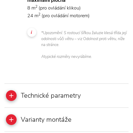
maximální plocha
2
8 m
(pro ovládání klikou)
2
24 m
(pro ovládání motorem)
*Upozornění: S rostoucí šířkou žaluzie klesá třída její
odolnosti vůči větru – viz Odolnost proti větru, níže
na stránce.
Atypické rozměry nevyrábíme.
Technické parametry
Varianty montáže