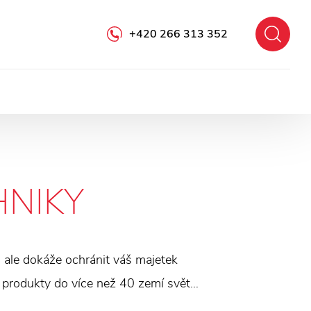
+420 266 313 352
HNIKY
, ale dokáže ochránit váš majetek
é produkty do více než 40 zemí světa
Vyberte si ideální stínicí techniku