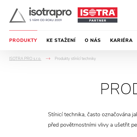
PRODUKTY
KE STAŽENÍ
O NÁS
KARIÉRA
ISOTRA PRO s.r.o.
Produkty stínící techniky
->
PRO
Stínicí technika, často označována ja
před povětrnostními vlivy a ušetřit 
nabízí široké možnosti interiérového 