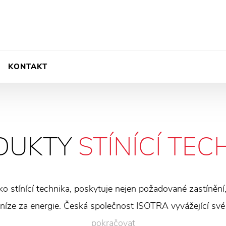
KONTAKT
DUKTY
STÍNÍCÍ TEC
ko stínící technika, poskytuje nejen požadované zastínění
peníze za energie. Česká společnost ISOTRA vyvážející sv
i exteriérového zastínění v různých designových řešeních. 
pokračovat