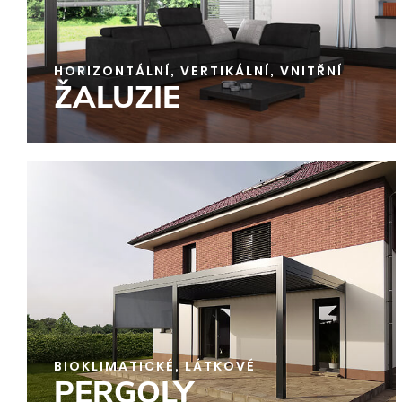
HORIZONTÁLNÍ, VERTIKÁLNÍ, VNITŘNÍ
ŽALUZIE
BIOKLIMATICKÉ, LÁTKOVÉ
PERGOLY