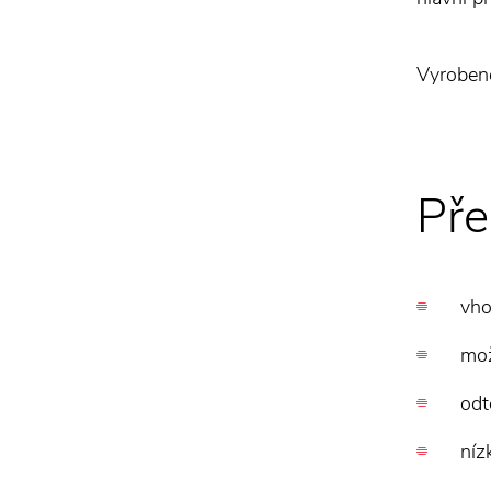
Vyrobeno
Pře
vho
mož
odt
níz