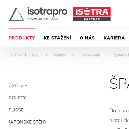
PRODUKTY
KE STAŽENÍ
O NÁS
KARIÉRA
ISOTRA PRO s.r.o.
Produkty
Okna a dveře
Špaletová
->
->
->
ŠP
ŽALUZIE
ROLETY
PLISSE
Do histo
historic
JAPONSKÉ STĚNY