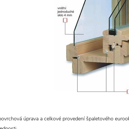
 povrchová úprava a celkové provedení špaletového eurook
řednosti.