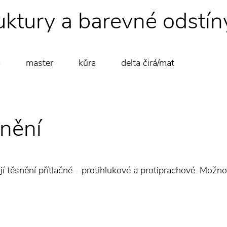
uktury a barevné odstín
hila master kůra delta čirá/mat
nění
jí těsnění přítlačné - protihlukové a protiprachové. Možno