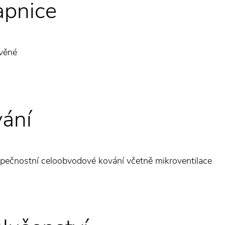
pnice
věné
ání
pečnostní celoobvodové kování včetně mikroventilace