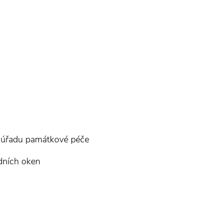
ů úřadu památkové péče
dních oken