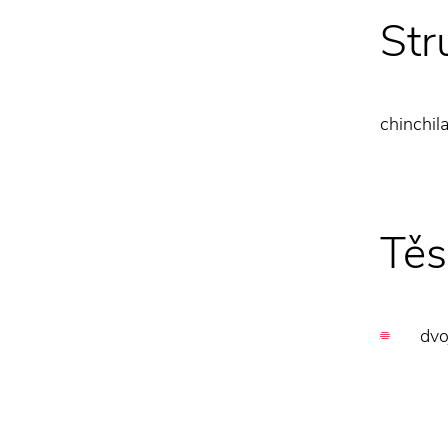
Str
chinc
Těs
dvo