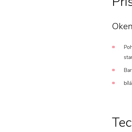
Pří
Okenn
Poh
sta
Bar
bíl
Tec