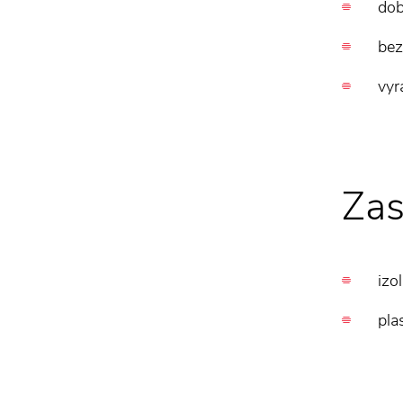
dob
bez
vyr
Zas
izo
pla