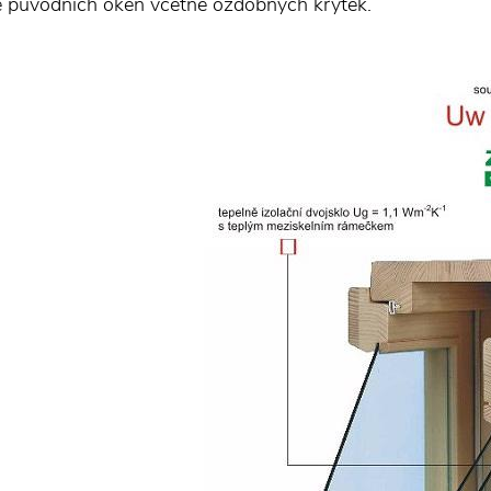
le původních oken včetně ozdobných krytek.