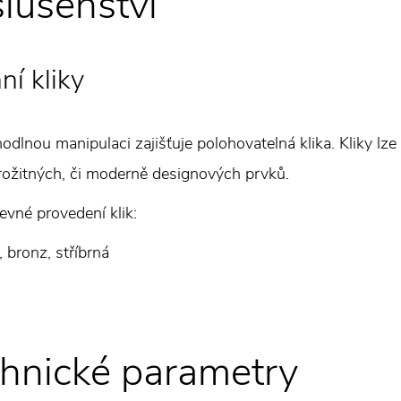
slušenství
í kliky
odlnou manipulaci zajišťuje polohovatelná klika. Kliky lze
rožitných, či moderně designových prvků.
evné provedení klik:
á, bronz, stříbrná
hnické parametry