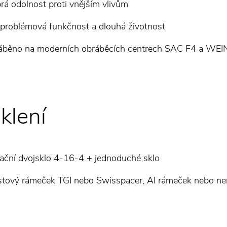
rá odolnost proti vnějším vlivům
problémová funkčnost a dlouhá životnost
áběno na moderních obráběcích centrech SAC F4 a W
klení
lační dvojsklo 4-16-4 + jednoduché sklo
stový rámeček TGI nebo Swisspacer, Al rámeček nebo n