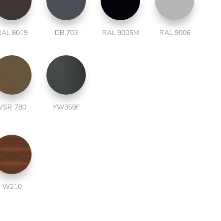
RAL 8019
DB 703
RAL 9005M
RAL 9006
VSR 780
YW359F
W210