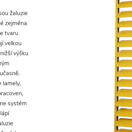
sou žaluzie
dné zejména
ve tvaru
jí velkou
 nižší výšku
lným
oučasně.
 lamely,
 pracoven,
jeme systém
lápí
aluzie