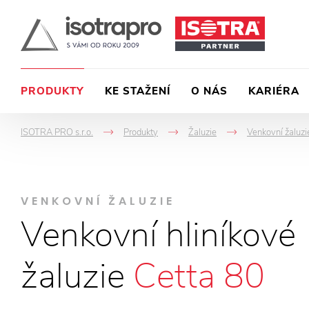
PRODUKTY
KE STAŽENÍ
O NÁS
KARIÉRA
ISOTRA PRO s.r.o.
Produkty
Žaluzie
Venkovní žaluzi
->
->
->
VENKOVNÍ ŽALUZIE
Venkovní hliníkové
žaluzie
Cetta 80