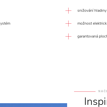
snižování hladin
 systém
možnost elektric
garantovaná ploc
NAČ
Insp