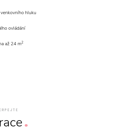
y venkovního hluku
kého ovládání
2
ha až 24 m
ERPEJTE
irace