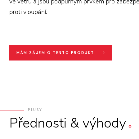
ve větru a jsou podpůrným prvkem pro zabezp
proti vloupání.
MÁM ZÁJEM O TENTO PRODUKT
PLUSY
Přednosti
&
výhody