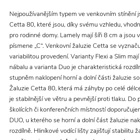
Nejpoužívanějším typem ve venkovním stínění j
Cetta 80, které jsou, díky svému vzhledu, vho
pro rodinné domy. Lamely mají šíři 8 cm a jsou 
písmene „C“. Venkovní žaluzie Cetta se vyznaču
variabilitou provedení. Varianty Flexi a Slim mají
nábalu a varianta Duo je charakteristická rozdí
stupněm naklopení horní a dolní části žaluzie s
Žaluzie Cetta 80, která má záhyby po celé délce
je stabilnější ve větru a pevnější proti tlaku. Do
školících či konferenčních místností doporuču
DUO, u kterého se horní a dolní část žaluzie nak
rozdílně. Hliníkové vodící lišty zajišťují stabilitu ž