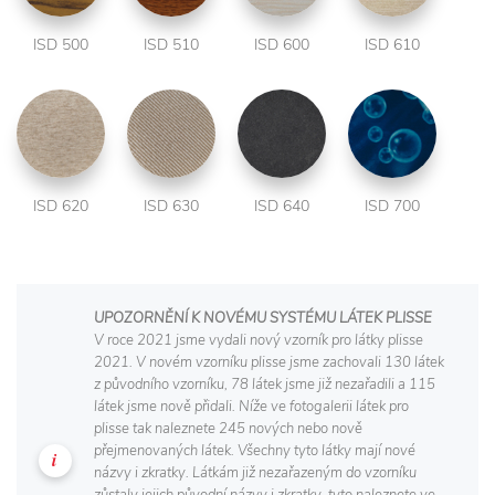
ISD 500
ISD 510
ISD 600
ISD 610
ISD 620
ISD 630
ISD 640
ISD 700
UPOZORNĚNÍ K NOVÉMU SYSTÉMU LÁTEK PLISSE
V roce 2021 jsme vydali nový vzorník pro látky plisse
2021. V novém vzorníku plisse jsme zachovali 130 látek
z původního vzorníku, 78 látek jsme již nezařadili a 115
látek jsme nově přidali. Níže ve fotogalerii látek pro
plisse tak naleznete 245 nových nebo nově
přejmenovaných látek. Všechny tyto látky mají nové
názvy i zkratky. Látkám již nezařazeným do vzorníku