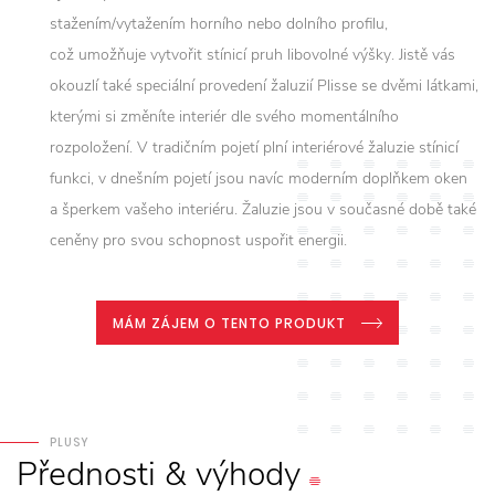
stažením/vytažením horního nebo dolního profilu,
což umožňuje vytvořit stínicí pruh libovolné výšky. Jistě vás
okouzlí také speciální provedení žaluzií Plisse se dvěmi látkami,
kterými si změníte interiér dle svého momentálního
rozpoložení. V tradičním pojetí plní interiérové žaluzie stínicí
funkci, v dnešním pojetí jsou navíc moderním doplňkem oken
a šperkem vašeho interiéru. Žaluzie jsou v současné době také
ceněny pro svou schopnost uspořit energii.
MÁM ZÁJEM O TENTO PRODUKT
PLUSY
Přednosti
&
výhody