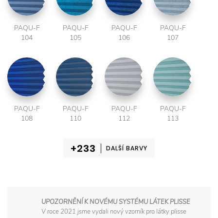
PAQU-F
PAQU-F
PAQU-F
PAQU-F
104
105
106
107
PAQU-F
PAQU-F
PAQU-F
PAQU-F
108
110
112
113
DALŠÍ BARVY
UPOZORNĚNÍ K NOVÉMU SYSTÉMU LÁTEK PLISSE
V roce 2021 jsme vydali nový vzorník pro látky plisse