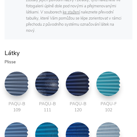
zůstaly jejich původní názvy i zkratky, tyto naleznete ve
fotogalerii úplně dole pod novými a přejmenovanými
látkami. V souborech
ke stažení
naleznete převodní
tabulky, které Vám pomůžou se lépe zorientovat v rámci
přechodu z původního systému označování látek na
nový.
Látky
Plisse
PAQU-B
PAQU-B
PAQU-B
PAQU-F
109
111
120
102