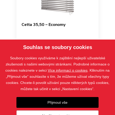
Cetta 35,50 – Economy
Souhlas se soubory cookies
Soubory cookies využíváme k zajištění nejlepší uživatelské
zkušenosti s našimi webovými stránkami. Podrobné informace o
cookies naleznete v sekci
Více informací o cookies
. Kliknutím na
„Přijmout vše“ souhlasíte s tím, že můžeme užívat všechny typy
cookies. Chcete-li povolit užívání pouze některých typů cookies,
můžete tak učinit v sekci „Nastavení cookies“.
PRODUKTY
Přijmout vše
KONTAKT