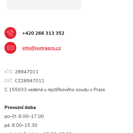
+420 266 313 352
info@isotrapro.cz
IČO:
28947011
DIČ:
CZ28947011
C 155033 vedená u rejstříkového soudu v Praze
Provozní doba
po–čt: 8.00–17.00
pá: 8.00–15.30