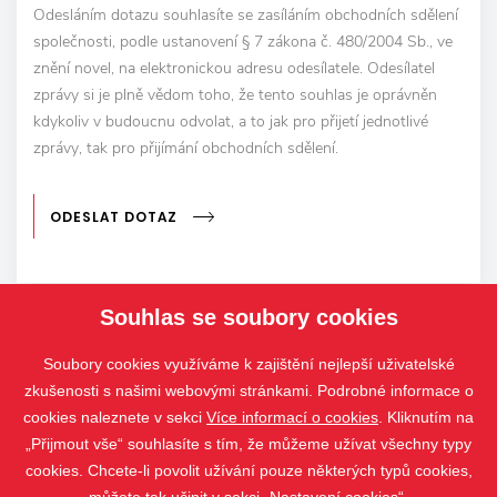
Odesláním dotazu souhlasíte se zasíláním obchodních sdělení
společnosti, podle ustanovení § 7 zákona č. 480/2004 Sb., ve
znění novel, na elektronickou adresu odesílatele. Odesílatel
zprávy si je plně vědom toho, že tento souhlas je oprávněn
kdykoliv v budoucnu odvolat, a to jak pro přijetí jednotlivé
zprávy, tak pro přijímání obchodních sdělení.
ODESLAT DOTAZ
Souhlas se soubory cookies
Soubory cookies využíváme k zajištění nejlepší uživatelské
zkušenosti s našimi webovými stránkami. Podrobné informace o
cookies naleznete v sekci
Více informací o cookies
. Kliknutím na
„Přijmout vše“ souhlasíte s tím, že můžeme užívat všechny typy
cookies. Chcete-li povolit užívání pouze některých typů cookies,