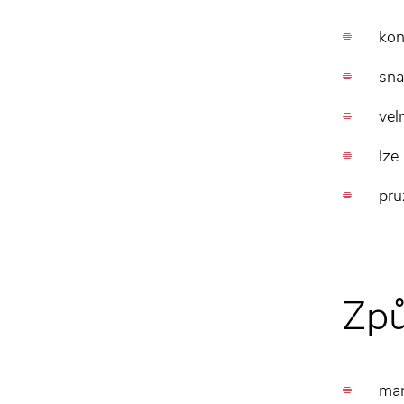
kon
sna
vel
lze
pru
Způ
ma