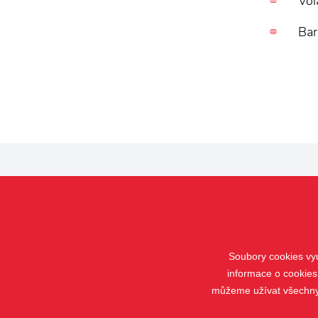
Vol
Bar
PRODUKTY
Žaluzie
Rolety
Soubory cookies vyu
Verandy
Screeny
informace o cookies
můžeme užívat všechny t