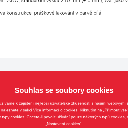
án: ANO; standardní výška 210 mm (± 5 mm), tvar jako
va konstrukce: práškové lakování v barvě bílá
Souhlas se soubory cookies
Pergoly
Markýzy
žíváme k zajištění nejlepší uživatelské zkušenosti s našimi webovými
Ostatní
 naleznete v sekci
Více informací o cookies
. Kliknutím na „Přijmout vše“
ypy cookies. Chcete-li povolit užívání pouze některých typů cookies, m
„Nastavení cookies“.