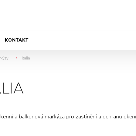
KONTAKT
rkýzy
Italia
->
ALIA
e okenní a balkonová markýza pro zastínění a ochranu okenn