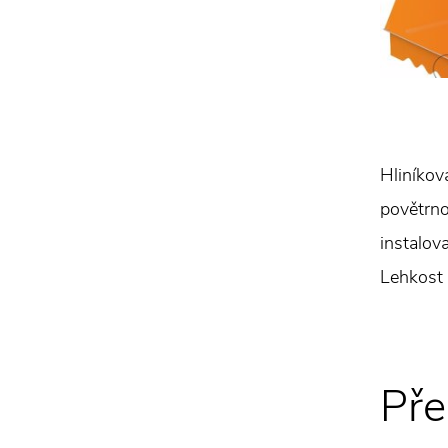
Hliníkov
povětrno
instalov
Lehkost 
Pře