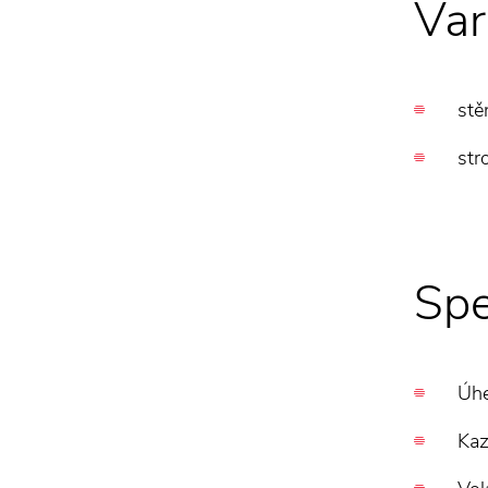
Var
stě
str
Spe
Úhe
Kaz