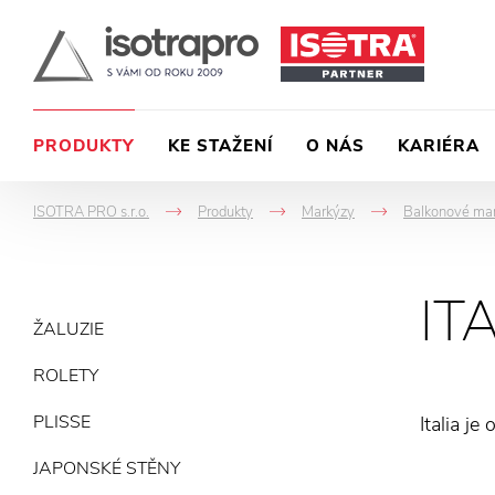
PRODUKTY
KE STAŽENÍ
O NÁS
KARIÉRA
ISOTRA PRO s.r.o.
Produkty
Markýzy
Balkonové ma
->
->
->
IT
ŽALUZIE
ROLETY
PLISSE
Italia j
JAPONSKÉ STĚNY