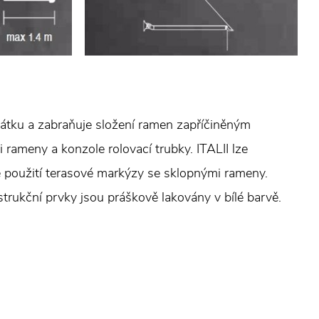
látku a zabraňuje složení ramen zapříčiněným
ameny a konzole rolovací trubky. ITALII lze
e použití terasové markýzy se sklopnými rameny.
strukční prvky jsou práškově lakovány v bílé barvě.