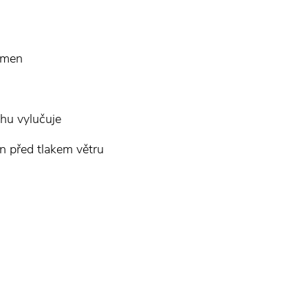
amen
rchu vylučuje
n před tlakem větru