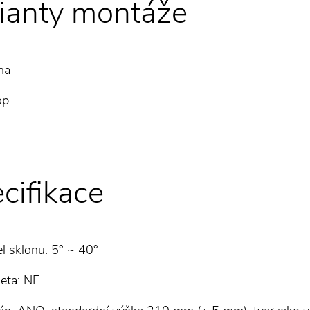
ianty montáže
na
op
cifikace
l sklonu: 5° ~ 40°
eta: NE