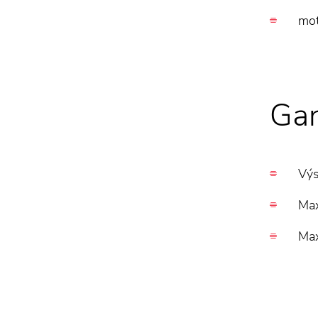
mot
Gar
Vý
Max
Max