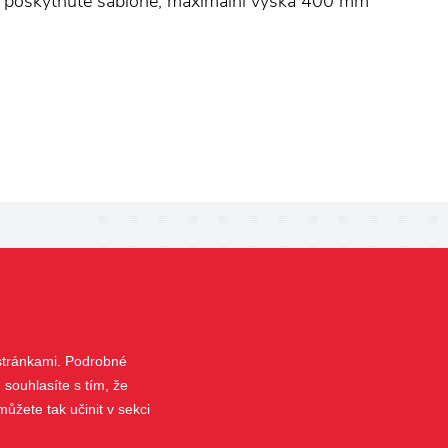
 v poskytnuté šabloně, maximální výška 400 mm
KONTAKT
+420 266 313 352
 stránkami. Podrobné
info@isotrapro.cz
 souhlasíte s tím, že
Pod Harfou 933/66, 190 00 Praha 9
ůžete tak učinit v sekci
Česká republika