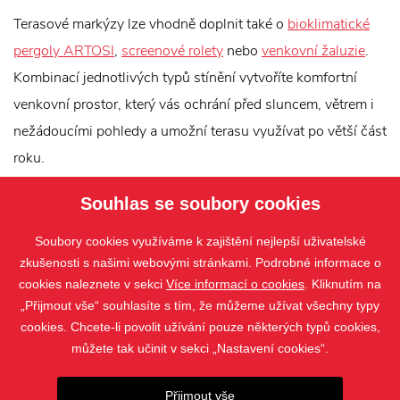
Terasové markýzy lze vhodně doplnit také o
bioklimatické
pergoly ARTOSI
,
screenové rolety
nebo
venkovní žaluzie
.
Kombinací jednotlivých typů stínění vytvoříte komfortní
venkovní prostor, který vás ochrání před sluncem, větrem i
nežádoucími pohledy a umožní terasu využívat po větší část
roku.
Souhlas se soubory cookies
Soubory cookies využíváme k zajištění nejlepší uživatelské
zkušenosti s našimi webovými stránkami. Podrobné informace o
cookies naleznete v sekci
Více informací o cookies
. Kliknutím na
„Přijmout vše“ souhlasíte s tím, že můžeme užívat všechny typy
cookies. Chcete-li povolit užívání pouze některých typů cookies,
můžete tak učinit v sekci „Nastavení cookies“.
PRODUKTY
Přijmout vše