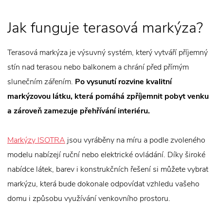
Jak funguje terasová markýza?
Terasová markýza je výsuvný systém, který vytváří příjemný
stín nad terasou nebo balkonem a chrání před přímým
slunečním zářením.
Po vysunutí rozvine kvalitní
markýzovou látku, která pomáhá zpříjemnit pobyt venku
a zároveň zamezuje přehřívání interiéru.
Markýzy ISOTRA
jsou vyráběny na míru a podle zvoleného
modelu nabízejí ruční nebo elektrické ovládání. Díky široké
nabídce látek, barev i konstrukčních řešení si můžete vybrat
markýzu, která bude dokonale odpovídat vzhledu vašeho
domu i způsobu využívání venkovního prostoru.