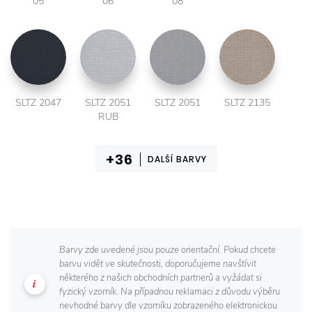
05
06
08
SLTZ 2047
SLTZ 2051
SLTZ 2051
SLTZ 2135
RUB
DALŠÍ BARVY
Barvy zde uvedené jsou pouze orientační. Pokud chcete
barvu vidět ve skutečnosti, doporučujeme navštívit
některého z našich obchodních partnerů a vyžádat si
fyzický vzorník. Na případnou reklamaci z důvodu výběru
nevhodné barvy dle vzorníku zobrazeného elektronickou