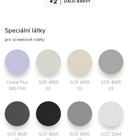
DALŠÍ BARVY
Speciální látky
pro screenové rolety
Cristal Plus
SCR 4005
SCR 4005
SCR 4005
500 FSR
01
02
03
SCR 4005
SCR 4005
SCR 4005
SLTZ 2044