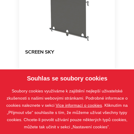
SCREEN SKY
Souhlas se soubory cookies
Soubory cookies využíváme k zajištění nejlepší uživatelské
zkušenosti s našimi webovými stránkami. Podrobné informace o
cookies naleznete v sekci
Více informací o cookies
. Kliknutím na
„Přijmout vše“ souhlasíte s tím, že můžeme užívat všechny typy
cookies. Chcete-li povolit užívání pouze některých typů cookies,
můžete tak učinit v sekci „Nastavení cookies“.