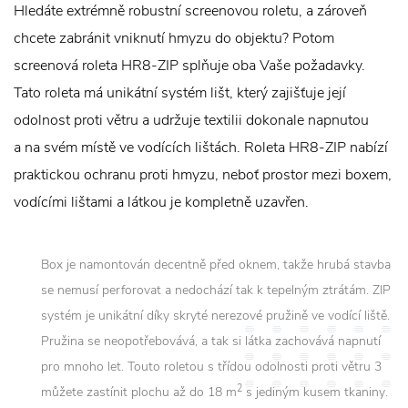
Hledáte extrémně robustní screenovou roletu, a zároveň
chcete zabránit vniknutí hmyzu do objektu? Potom
screenová roleta HR8-ZIP splňuje oba Vaše požadavky.
Tato roleta má unikátní systém lišt, který zajišťuje její
odolnost proti větru a udržuje textilii dokonale napnutou
a na svém místě ve vodících lištách. Roleta HR8-ZIP nabízí
praktickou ochranu proti hmyzu, neboť prostor mezi boxem,
vodícími lištami a látkou je kompletně uzavřen.
Box je namontován decentně před oknem, takže hrubá stavba
se nemusí perforovat a nedochází tak k tepelným ztrátám. ZIP
systém je unikátní díky skryté nerezové pružině ve vodící liště.
Pružina se neopotřebovává, a tak si látka zachovává napnutí
pro mnoho let. Touto roletou s třídou odolnosti proti větru 3
2
můžete zastínit plochu až do 18 m
s jediným kusem tkaniny.