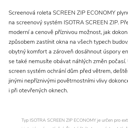
Screenová roleta SCREEN ZIP ECONOMY plynu
na screenový systém ISOTRA SCREEN ZIP. Pře
moderní a cenově příznivou možnost, jak doko
způsobem zastínit okna na všech typech budov,
obytný komfort a zároveň dosáhnout úspory en
se také nemusíte obávat náhlých změn počasí.
screen systém ochrání dům před větrem, dešt
jinými nepříznivými povětrnostními vlivy dokonc
i při otevřených oknech.
Typ ISOTRA SCREEN ZIP ECONOMY je určen pro exte