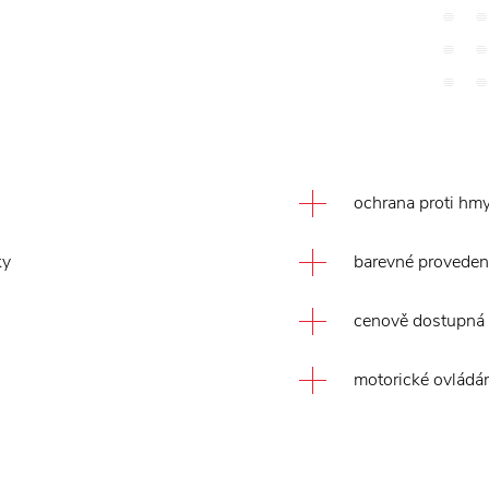
ochrana proti hm
ky
barevné proveden
cenově dostupná 
motorické ovládá