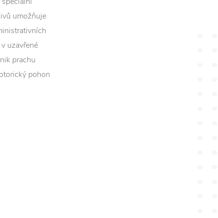
 speciální
vlivů umožňuje
inistrativních
 v uzavřené
ůnik prachu
motorický pohon