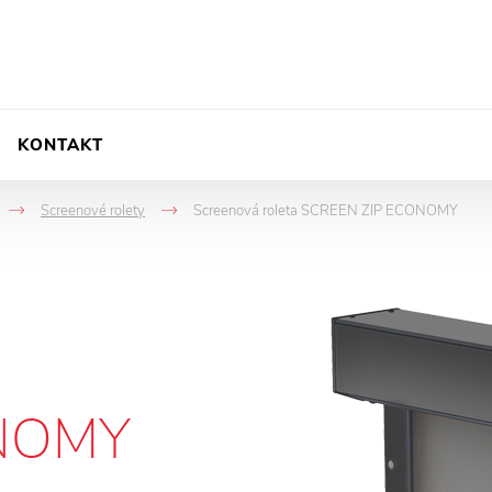
KONTAKT
Screenové rolety
Screenová roleta SCREEN ZIP ECONOMY
->
->
NOMY