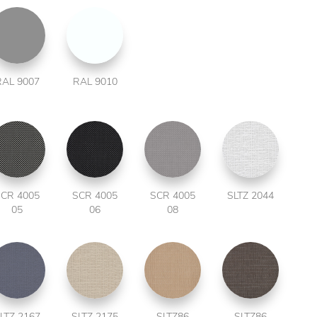
RAL 9007
RAL 9010
CR 4005
SCR 4005
SCR 4005
SLTZ 2044
05
06
08
LTZ 2167
SLTZ 2175
SLTZ86
SLTZ86