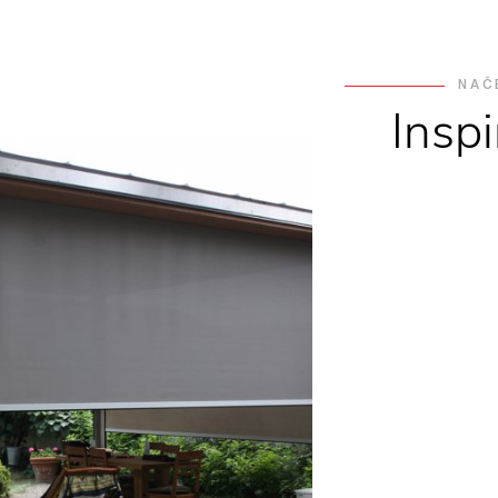
NAČ
Insp