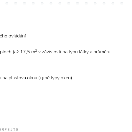
kého ovládání
2
 ploch (až 17,5 m
v závislosti na typu látky a průměru
 na plastová okna (i jiné typy oken)
ERPEJTE