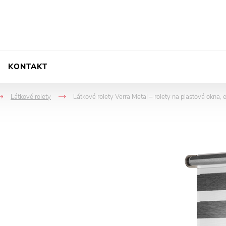
KONTAKT
Látkové rolety
Látkové rolety Verra Metal – rolety na plastová okna, 
->
->