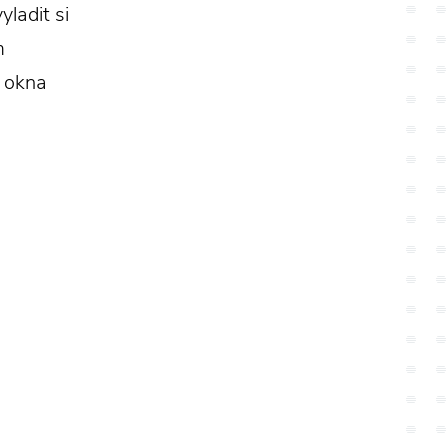
ladit si
m
á okna