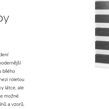
py
dení
modernější
 bílého
ezi roletou
y látce, ale
y je možné
ínů a vzorů.