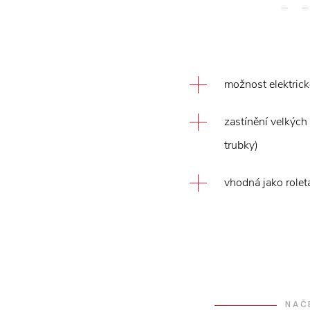
možnost elektric
zastínění velkých
trubky)
vhodná jako roleta
NAČ