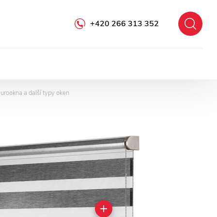
+420 266 313 352
eurookna a další typy oken