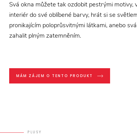
Svá okna můžete tak ozdobit pestrými motivy, vy
interiér do své oblíbené barvy, hrát si se světle
pronikajícím poloprůsvitnými látkami, anebo sv
zahalit plným zatemněním.
MÁM ZÁJEM O TENTO PRODUKT
PLUSY