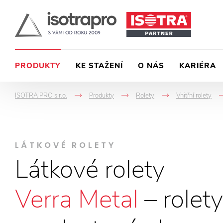
PRODUKTY
KE STAŽENÍ
O NÁS
KARIÉRA
ISOTRA PRO s.r.o.
Produkty
Rolety
Vnitřní rolety
->
->
->
LÁTKOVÉ ROLETY
Látkové rolety
Verra Metal
– rolety