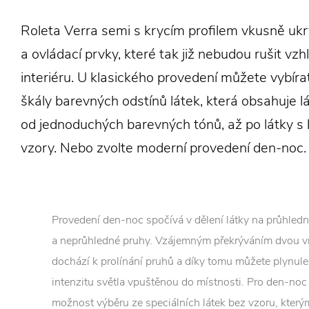
Roleta Verra semi s krycím profilem vkusně uk
a ovládací prvky, které tak již nebudou rušit vz
interiéru. U klasického provedení můžete vybíra
škály barevných odstínů látek, která obsahuje l
od jednoduchých barevných tónů, až po látky s 
vzory. Nebo zvolte moderní provedení den-noc.
Provedení den-noc spočívá v dělení látky na průhled
a neprůhledné pruhy. Vzájemným překrýváním dvou vr
dochází k prolínání pruhů a díky tomu můžete plynule
intenzitu světla vpuštěnou do místnosti. Pro den-no
možnost výběru ze speciálních látek bez vzoru, kterým