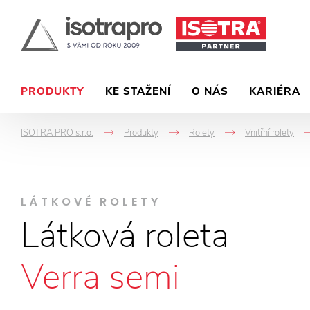
PRODUKTY
KE STAŽENÍ
O NÁS
KARIÉRA
ISOTRA PRO s.r.o.
Produkty
Rolety
Vnitřní rolety
->
->
->
LÁTKOVÉ ROLETY
Látková roleta
Verra semi