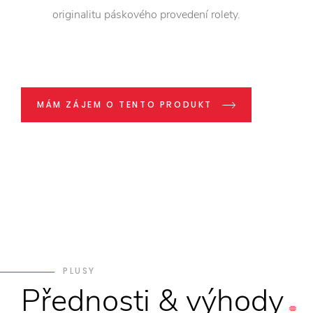
originalitu páskového provedení rolety.
MÁM ZÁJEM O TENTO PRODUKT
PLUSY
Přednosti
&
výhody