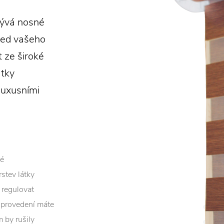
rývá nosné
hled vašeho
t ze široké
átky
luxusními
né
stev látky
 regulovat
c provedení máte
 by rušily