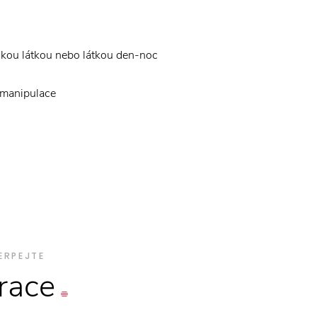
ckou látkou nebo látkou den-noc
 manipulace
ERPEJTE
irace