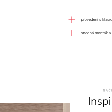
provedení s klasi
snadná montáž a
NAČ
Insp