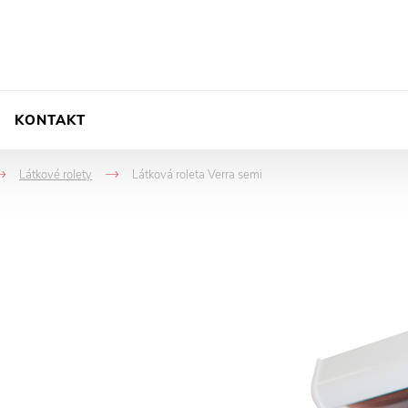
KONTAKT
Látkové rolety
Látková roleta Verra semi
->
->