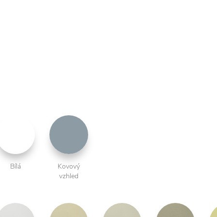
Bílá
Kovový
vzhled