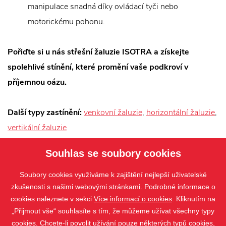
manipulace snadná díky ovládací tyči nebo
motorickému pohonu.
Pořiďte si u nás střešní žaluzie ISOTRA a získejte
spolehlivé stínění, které promění vaše podkroví v
příjemnou oázu.
Další typy zastínění:
venkovní žaluzie
,
horizontální žaluzie
,
vertikální žaluzie
Souhlas se soubory cookies
Soubory cookies využíváme k zajištění nejlepší uživatelské
zkušenosti s našimi webovými stránkami. Podrobné informace o
cookies naleznete v sekci
Více informací o cookies
. Kliknutím na
„Přijmout vše“ souhlasíte s tím, že můžeme užívat všechny typy
cookies. Chcete-li povolit užívání pouze některých typů cookies,