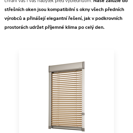
chrání vás i váš nábytek před vyblednutím.
Naše žaluzie do
střešních oken jsou kompatibilní s okny všech předních
výrobců a přinášejí elegantní řešení, jak v podkrovních
prostorách udržet příjemné klima po celý den.