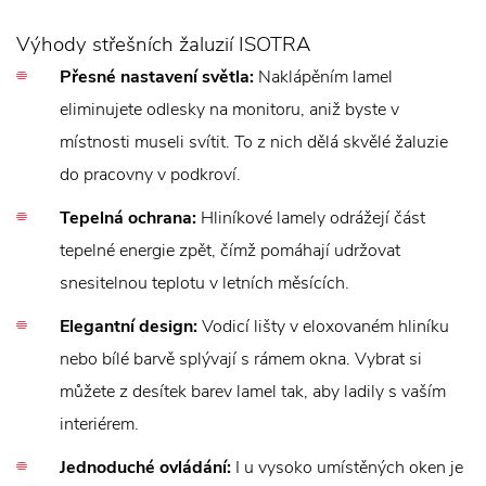
Výhody střešních žaluzií ISOTRA
Přesné nastavení světla:
Naklápěním lamel
eliminujete odlesky na monitoru, aniž byste v
místnosti museli svítit. To z nich dělá skvělé žaluzie
do pracovny v podkroví.
Tepelná ochrana:
Hliníkové lamely odrážejí část
tepelné energie zpět, čímž pomáhají udržovat
snesitelnou teplotu v letních měsících.
Elegantní design:
Vodicí lišty v eloxovaném hliníku
nebo bílé barvě splývají s rámem okna. Vybrat si
můžete z desítek barev lamel tak, aby ladily s vaším
interiérem.
Jednoduché ovládání:
I u vysoko umístěných oken je