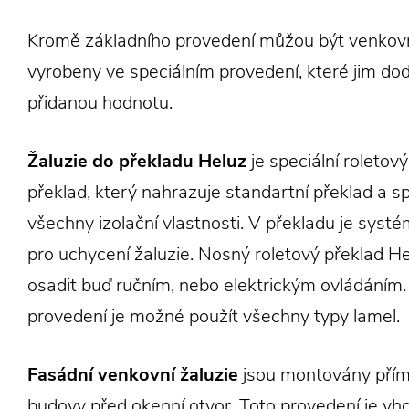
Kromě základního provedení můžou být venkovn
vyrobeny ve speciálním provedení, které jim dod
přidanou hodnotu.
Žaluzie do překladu Heluz
je speciální roletov
překlad, který nahrazuje standartní překlad a sp
všechny izolační vlastnosti. V překladu je syst
pro uchycení žaluzie. Nosný roletový překlad He
osadit buď ručním, nebo elektrickým ovládáním.
provedení je možné použít všechny typy lamel.
Fasádní venkovní žaluzie
jsou montovány přím
budovy před okenní otvor. Toto provedení je vh