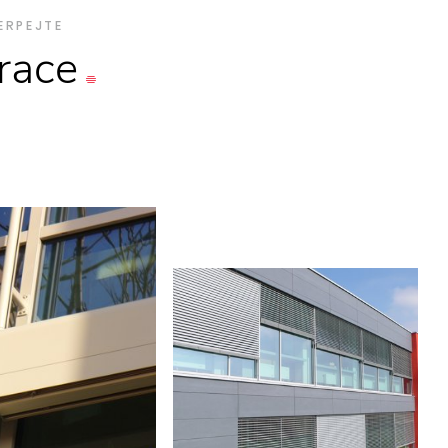
ERPEJTE
irace