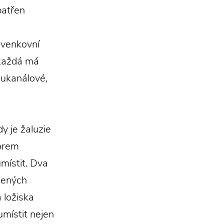
patřen
 venkovní
 každá má
oukanálové,
y je žaluzie
orem
místit. Dva
čených
 ložiska
místit nejen