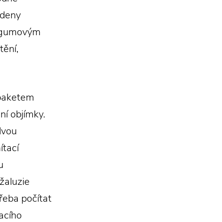
edeny
ny gumovým
tění,
s paketem
ní objímky.
dvou
ítací
u
žaluzie
třeba počítat
tacího