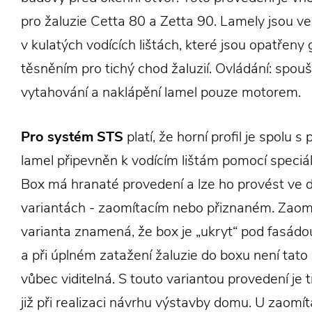
pro žaluzie Cetta 80 a Zetta 90. Lamely jsou v
v kulatých vodících lištách, které jsou opatře
těsněním pro tichý chod žaluzií. Ovládání: spouš
vytahování a naklápění lamel pouze motorem.
Pro systém STS
platí, že horní profil je spolu 
lamel připevněn k vodícím lištám pomocí speciál
Box má hranaté provedení a lze ho provést ve 
variantách - zaomítacím nebo přiznaném. Zaom
varianta znamená, že box je „ukryt“ pod fasádo
a při úplném zatažení žaluzie do boxu není tato 
vůbec viditelná. S touto variantou provedení je 
již při realizaci návrhu výstavby domu. U zaomí