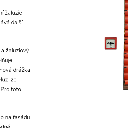
í žaluzie
ává další
ý a žaluziový
lňuje
émová drážka
luz lze
 Pro toto
o na fasádu
odné