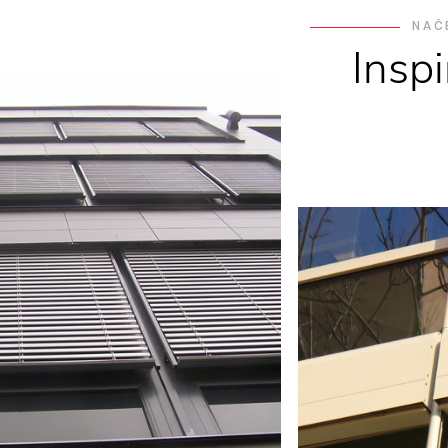
NAČ
Insp