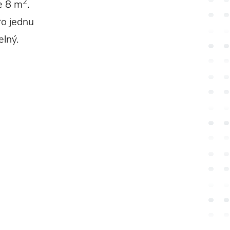
2
e 8 m
.
ro jednu
elný.