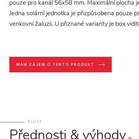
pouze pro kanál 56x58 mm. Maximální plocha j
Jedna solární jednotka je přizpůsobena pouze p
venkovní žaluzii. U přiznané varianty je box vidit
MÁM ZÁJEM O TENTO PRODUKT
PLUSY
Přednosti
&
výhody