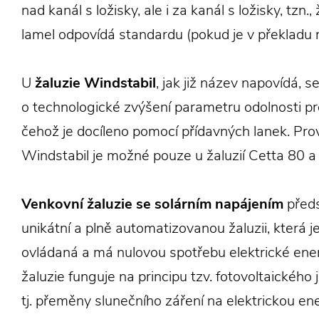
nad kanál s ložisky, ale i za kanál s ložisky, tzn.,
lamel odpovídá standardu (pokud je v překladu 
U
žaluzie
Windstabil
, jak již název napovídá, s
o technologické zvýšení parametru odolnosti pro
čehož je docíleno pomocí přídavných lanek. Pro
Windstabil je možné pouze u žaluzií Cetta 80 a
Venkovní žaluzie se solárním
napájením
předs
unikátní a plně automatizovanou žaluzii, která 
ovládaná a má nulovou spotřebu elektrické ener
žaluzie funguje na principu tzv. fotovoltaického 
tj. přeměny slunečního záření na elektrickou ener