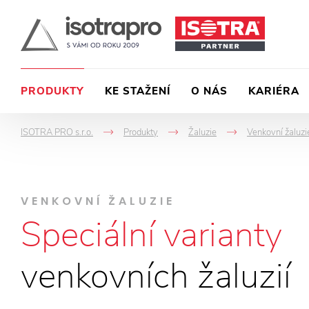
PRODUKTY
KE STAŽENÍ
O NÁS
KARIÉRA
ISOTRA PRO s.r.o.
Produkty
Žaluzie
Venkovní žaluzi
->
->
->
VENKOVNÍ ŽALUZIE
Speciální varianty
venkovních žaluzií