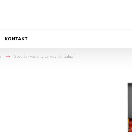
KONTAKT
e
Speciální varianty venkovních žaluzií
->