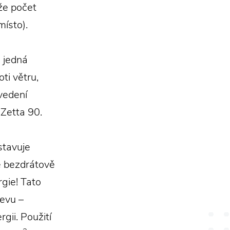
 že počet
místo).
e jedná
ti větru,
vedení
 Zetta 90.
tavuje
je bezdrátově
gie! Tato
jevu –
gii. Použití