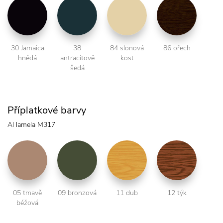
30 Jamaica
38
84 slonová
86 ořech
hnědá
antracitově
kost
šedá
Příplatkové barvy
Al lamela M317
05 tmavě
09 bronzová
11 dub
12 týk
béžová