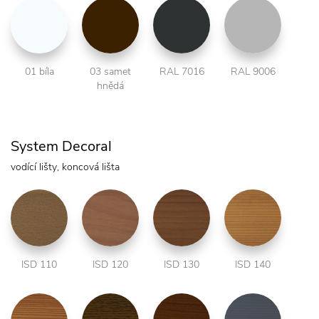
01 bíla
03 samet
RAL 7016
RAL 9006
hnědá
System Decoral
vodící lišty, koncová lišta
ISD 110
ISD 120
ISD 130
ISD 140