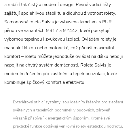
a nabízí tak čistý a moderní design. Pevné vodicí lišty
zajišťují spolehlivou stabilitu a dlouhou životnost rolety.
Samonosná roleta Salvis je vybavena lamelami s PUR
pěnou ve variantách M317 a MY442, které poskytují
výbornou tepelnou i zvukovou izolaci. Ovládání rolety je
manuální klikou nebo motorické, což přináší maximální
komfort – roletu můžete jednoduše ovládat na dálku nebo ji
napojit na chytrý systém domácnosti. Roleta Salvis je
moderním řešením pro zastínění a tepelnou izolaci, které
kombinuje špičkový komfort a efektivitu
Exteriérové stínicí systémy jsou ideálním řešením pro zlepšení
světelných a tepelných podmínek v budovách, zároveň
výrazně přispívají k energetickým úsporám. Kromě své
praktické funkce dodávají venkovní rolety estetickou hodnotu,