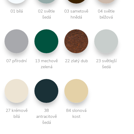
01 bílá
02 světle
03 sametově
04 světle
šedá
hnědá
béžová
07 přírodní
13 mechově
22 zlatý dub
23 světlejší
zelená
šedá
27 krémově
38
84 slonová
bílá
antracitově
kost
šedá