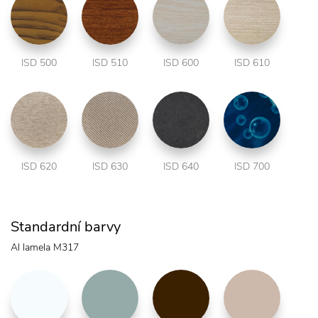
ISD 500
ISD 510
ISD 600
ISD 610
ISD 620
ISD 630
ISD 640
ISD 700
Standardní barvy
Al lamela M317