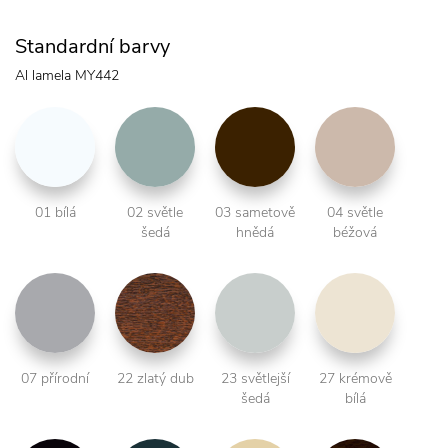
Standardní barvy
Al lamela MY442
01 bílá
02 světle
03 sametově
04 světle
šedá
hnědá
béžová
07 přírodní
22 zlatý dub
23 světlejší
27 krémově
šedá
bílá