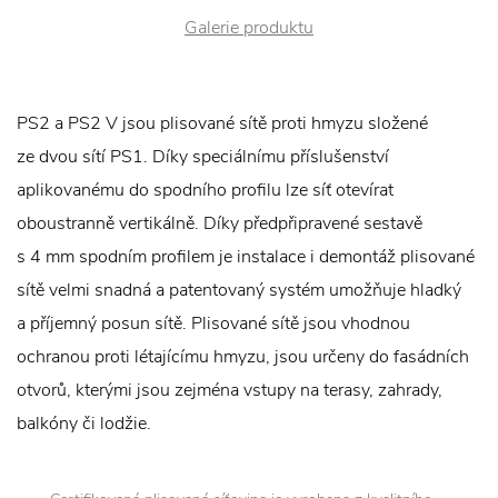
Galerie produktu
PS2 a PS2 V jsou plisované sítě proti hmyzu složené
ze dvou sítí PS1. Díky speciálnímu příslušenství
aplikovanému do spodního profilu lze síť otevírat
oboustranně vertikálně. Díky předpřipravené sestavě
s 4 mm spodním profilem je instalace i demontáž plisované
sítě velmi snadná a patentovaný systém umožňuje hladký
a příjemný posun sítě. Plisované sítě jsou vhodnou
ochranou proti létajícímu hmyzu, jsou určeny do fasádních
otvorů, kterými jsou zejména vstupy na terasy, zahrady,
balkóny či lodžie.