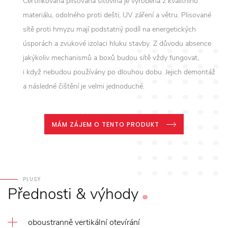
Certifikovaná plisovaná síťovina je vyrobena z kvalitního
materiálu, odolného proti dešti, UV záření a větru. Plisované
sítě proti hmyzu mají podstatný podíl na energetických
úsporách a zvukové izolaci hluku stavby. Z důvodu absence
jakýkoliv mechanismů a boxů budou sítě vždy fungovat,
i když nebudou používány po dlouhou dobu. Jejich demontáž
a následné čištění je velmi jednoduché.
MÁM ZÁJEM O TENTO PRODUKT
PLUSY
Přednosti
&
výhody
oboustranně vertikální otevírání