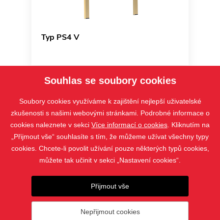
Typ PS4 V
Souhlas se soubory cookies
Soubory cookies využíváme k zajištění nejlepší uživatelské
zkušenosti s našimi webovými stránkami. Podrobné informace o
cookies naleznete v sekci
Více informací o cookies
. Kliknutím na
„Přijmout vše“ souhlasíte s tím, že můžeme užívat všechny typy
cookies. Chcete-li povolit užívání pouze některých typů cookies,
můžete tak učinit v sekci „Nastavení cookies“.
PRODUKTY
Přijmout vše
KONTAKT
Nepřijmout cookies