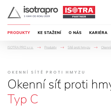
PRODUKTY
KE STAŽENÍ
O NÁS
KARIÉRA
ISOTRA PRO s.r.o.
Produkty
Sítě proti hmyzu
Okenní
->
->
->
OKENNÍ SÍTĚ PROTI HMYZU
Okenní síť proti hm
Typ C