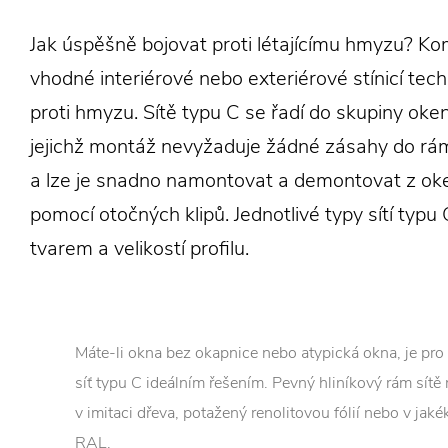
Jak úspěšně bojovat proti létajícímu hmyzu? Ko
vhodné interiérové nebo exteriérové stínicí techn
proti hmyzu. Sítě typu C se řadí do skupiny okenn
jejichž montáž nevyžaduje žádné zásahy do rá
a lze je snadno namontovat a demontovat z ok
pomocí otočných klipů. Jednotlivé typy sítí typu C
tvarem a velikostí profilu.
Máte-li okna bez okapnice nebo atypická okna, je pro 
síť typu C ideálním řešením. Pevný hliníkový rám sítě
v imitaci dřeva, potažený renolitovou fólií nebo v jaké
RAL.