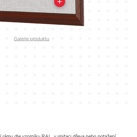
Galerie produktu
 rámu dle vzorníku RAL, v imitaci dřeva nebo potažení