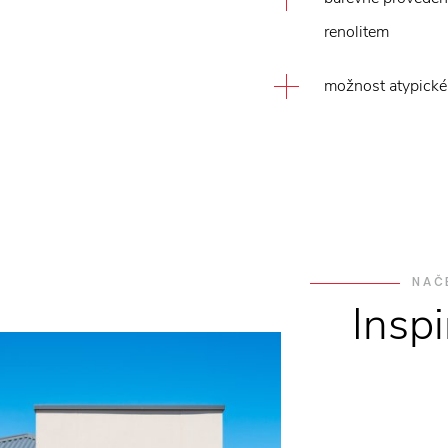
renolitem
možnost atypickéh
NAČ
Insp