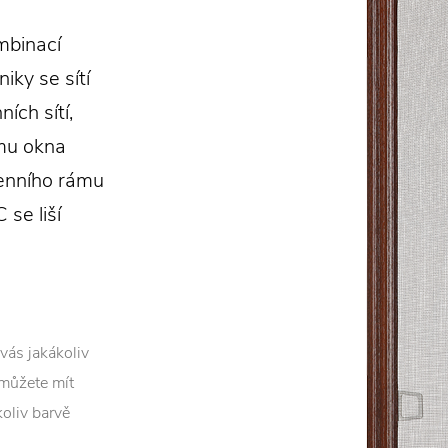
mbinací
iky se sítí
ích sítí,
mu okna
enního rámu
 se liší
vás jakákoliv
 můžete mít
koliv barvě