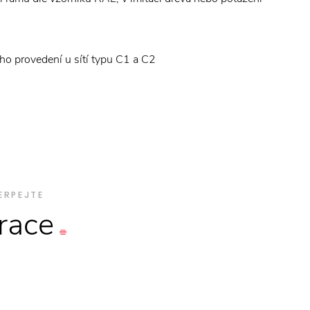
o provedení u sítí typu C1 a C2
ERPEJTE
irace