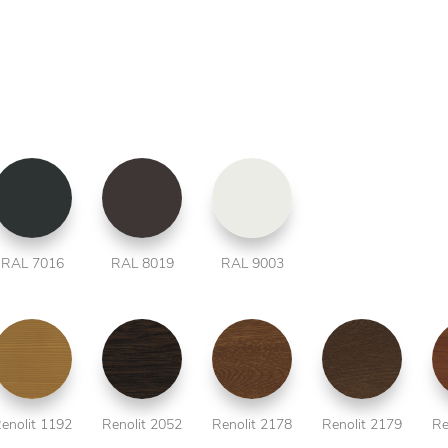
RAL 7016
RAL 8019
RAL 9003
enolit 1192
Renolit 2052
Renolit 2178
Renolit 2179
Re